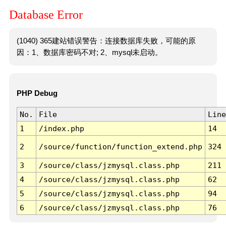
Database Error
(1040) 365建站错误警告：连接数据库失败，可能的原
因：1、数据库密码不对; 2、mysql未启动。
PHP Debug
No.
File
Line
1
/index.php
14
2
/source/function/function_extend.php
324
3
/source/class/jzmysql.class.php
211
4
/source/class/jzmysql.class.php
62
5
/source/class/jzmysql.class.php
94
6
/source/class/jzmysql.class.php
76