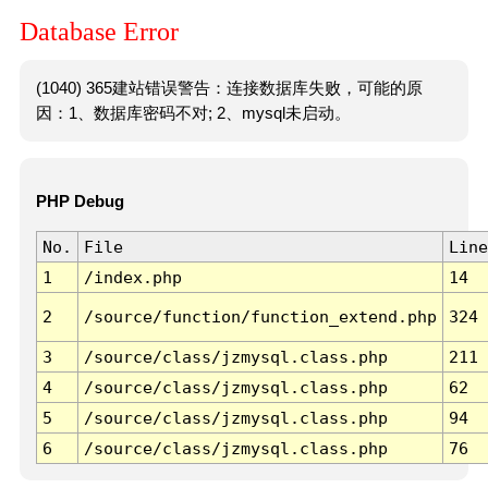
Database Error
(1040) 365建站错误警告：连接数据库失败，可能的原
因：1、数据库密码不对; 2、mysql未启动。
PHP Debug
No.
File
Line
1
/index.php
14
2
/source/function/function_extend.php
324
3
/source/class/jzmysql.class.php
211
4
/source/class/jzmysql.class.php
62
5
/source/class/jzmysql.class.php
94
6
/source/class/jzmysql.class.php
76