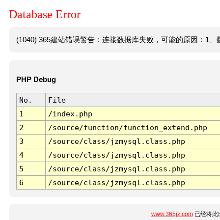
Database Error
(1040) 365建站错误警告：连接数据库失败，可能的原因：1、数
PHP Debug
No.
File
1
/index.php
2
/source/function/function_extend.php
3
/source/class/jzmysql.class.php
4
/source/class/jzmysql.class.php
5
/source/class/jzmysql.class.php
6
/source/class/jzmysql.class.php
www.365jz.com
已经将此