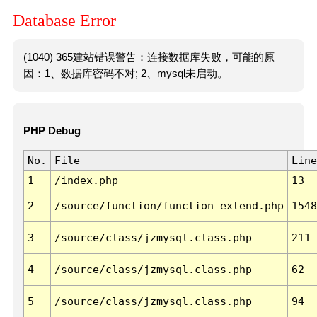
Database Error
(1040) 365建站错误警告：连接数据库失败，可能的原
因：1、数据库密码不对; 2、mysql未启动。
PHP Debug
No.
File
Line
1
/index.php
13
2
/source/function/function_extend.php
1548
3
/source/class/jzmysql.class.php
211
4
/source/class/jzmysql.class.php
62
5
/source/class/jzmysql.class.php
94