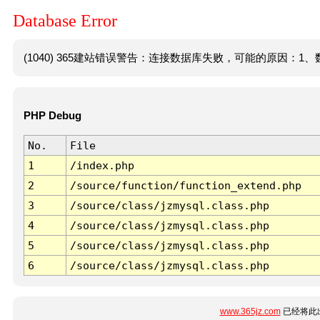
Database Error
(1040) 365建站错误警告：连接数据库失败，可能的原因：1、数
PHP Debug
No.
File
1
/index.php
2
/source/function/function_extend.php
3
/source/class/jzmysql.class.php
4
/source/class/jzmysql.class.php
5
/source/class/jzmysql.class.php
6
/source/class/jzmysql.class.php
www.365jz.com
已经将此