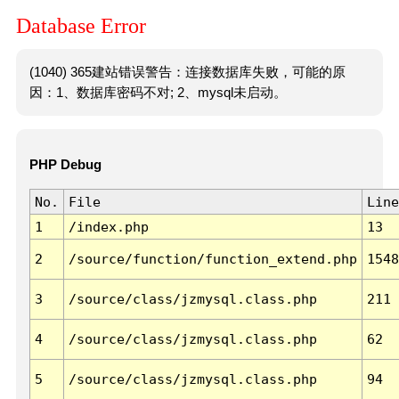
Database Error
(1040) 365建站错误警告：连接数据库失败，可能的原
因：1、数据库密码不对; 2、mysql未启动。
PHP Debug
No.
File
Line
1
/index.php
13
2
/source/function/function_extend.php
1548
3
/source/class/jzmysql.class.php
211
4
/source/class/jzmysql.class.php
62
5
/source/class/jzmysql.class.php
94