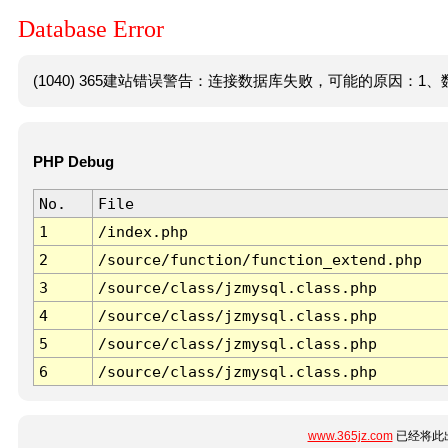
Database Error
(1040) 365建站错误警告：连接数据库失败，可能的原因：1、数
PHP Debug
No.
File
1
/index.php
2
/source/function/function_extend.php
3
/source/class/jzmysql.class.php
4
/source/class/jzmysql.class.php
5
/source/class/jzmysql.class.php
6
/source/class/jzmysql.class.php
www.365jz.com
已经将此