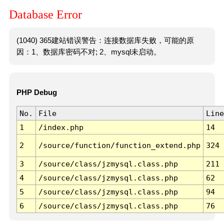
Database Error
(1040) 365建站错误警告：连接数据库失败，可能的原
因：1、数据库密码不对; 2、mysql未启动。
PHP Debug
No.
File
Line
1
/index.php
14
2
/source/function/function_extend.php
324
3
/source/class/jzmysql.class.php
211
4
/source/class/jzmysql.class.php
62
5
/source/class/jzmysql.class.php
94
6
/source/class/jzmysql.class.php
76