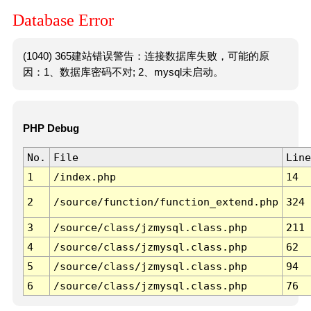
Database Error
(1040) 365建站错误警告：连接数据库失败，可能的原
因：1、数据库密码不对; 2、mysql未启动。
PHP Debug
No.
File
Line
1
/index.php
14
2
/source/function/function_extend.php
324
3
/source/class/jzmysql.class.php
211
4
/source/class/jzmysql.class.php
62
5
/source/class/jzmysql.class.php
94
6
/source/class/jzmysql.class.php
76