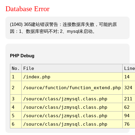
Database Error
(1040) 365建站错误警告：连接数据库失败，可能的原
因：1、数据库密码不对; 2、mysql未启动。
PHP Debug
No.
File
Line
1
/index.php
14
2
/source/function/function_extend.php
324
3
/source/class/jzmysql.class.php
211
4
/source/class/jzmysql.class.php
62
5
/source/class/jzmysql.class.php
94
6
/source/class/jzmysql.class.php
76