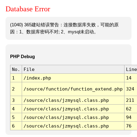
Database Error
(1040) 365建站错误警告：连接数据库失败，可能的原
因：1、数据库密码不对; 2、mysql未启动。
PHP Debug
No.
File
Line
1
/index.php
14
2
/source/function/function_extend.php
324
3
/source/class/jzmysql.class.php
211
4
/source/class/jzmysql.class.php
62
5
/source/class/jzmysql.class.php
94
6
/source/class/jzmysql.class.php
76