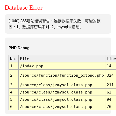
Database Error
(1040) 365建站错误警告：连接数据库失败，可能的原
因：1、数据库密码不对; 2、mysql未启动。
PHP Debug
No.
File
Line
1
/index.php
14
2
/source/function/function_extend.php
324
3
/source/class/jzmysql.class.php
211
4
/source/class/jzmysql.class.php
62
5
/source/class/jzmysql.class.php
94
6
/source/class/jzmysql.class.php
76