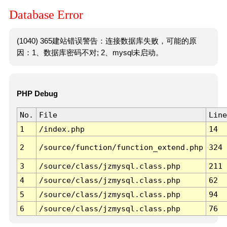
Database Error
(1040) 365建站错误警告：连接数据库失败，可能的原
因：1、数据库密码不对; 2、mysql未启动。
PHP Debug
No.
File
Line
1
/index.php
14
2
/source/function/function_extend.php
324
3
/source/class/jzmysql.class.php
211
4
/source/class/jzmysql.class.php
62
5
/source/class/jzmysql.class.php
94
6
/source/class/jzmysql.class.php
76