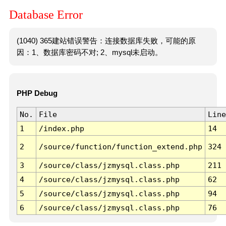
Database Error
(1040) 365建站错误警告：连接数据库失败，可能的原
因：1、数据库密码不对; 2、mysql未启动。
PHP Debug
No.
File
Line
1
/index.php
14
2
/source/function/function_extend.php
324
3
/source/class/jzmysql.class.php
211
4
/source/class/jzmysql.class.php
62
5
/source/class/jzmysql.class.php
94
6
/source/class/jzmysql.class.php
76