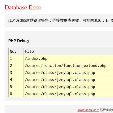
Database Error
(1040) 365建站错误警告：连接数据库失败，可能的原因：1、数
PHP Debug
No.
File
1
/index.php
2
/source/function/function_extend.php
3
/source/class/jzmysql.class.php
4
/source/class/jzmysql.class.php
5
/source/class/jzmysql.class.php
6
/source/class/jzmysql.class.php
www.365jz.com
已经将此