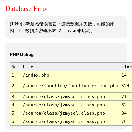
Database Error
(1040) 365建站错误警告：连接数据库失败，可能的原
因：1、数据库密码不对; 2、mysql未启动。
PHP Debug
No.
File
Line
1
/index.php
14
2
/source/function/function_extend.php
324
3
/source/class/jzmysql.class.php
211
4
/source/class/jzmysql.class.php
62
5
/source/class/jzmysql.class.php
94
6
/source/class/jzmysql.class.php
76