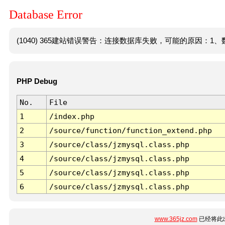
Database Error
(1040) 365建站错误警告：连接数据库失败，可能的原因：1、数
PHP Debug
No.
File
1
/index.php
2
/source/function/function_extend.php
3
/source/class/jzmysql.class.php
4
/source/class/jzmysql.class.php
5
/source/class/jzmysql.class.php
6
/source/class/jzmysql.class.php
www.365jz.com
已经将此