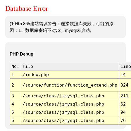
Database Error
(1040) 365建站错误警告：连接数据库失败，可能的原
因：1、数据库密码不对; 2、mysql未启动。
PHP Debug
No.
File
Line
1
/index.php
14
2
/source/function/function_extend.php
324
3
/source/class/jzmysql.class.php
211
4
/source/class/jzmysql.class.php
62
5
/source/class/jzmysql.class.php
94
6
/source/class/jzmysql.class.php
76