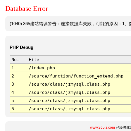
Database Error
(1040) 365建站错误警告：连接数据库失败，可能的原因：1、数
PHP Debug
No.
File
1
/index.php
2
/source/function/function_extend.php
3
/source/class/jzmysql.class.php
4
/source/class/jzmysql.class.php
5
/source/class/jzmysql.class.php
6
/source/class/jzmysql.class.php
www.365jz.com
已经将此