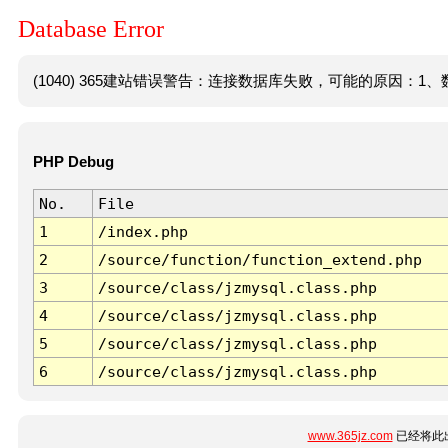
Database Error
(1040) 365建站错误警告：连接数据库失败，可能的原因：1、数
PHP Debug
No.
File
1
/index.php
2
/source/function/function_extend.php
3
/source/class/jzmysql.class.php
4
/source/class/jzmysql.class.php
5
/source/class/jzmysql.class.php
6
/source/class/jzmysql.class.php
www.365jz.com
已经将此