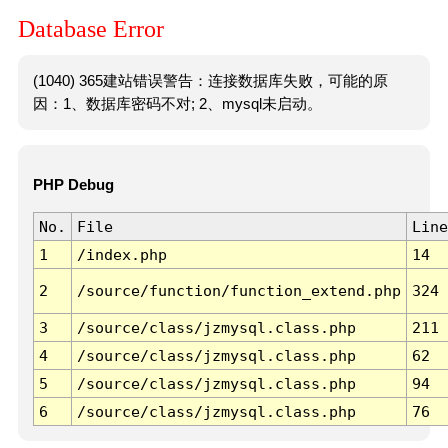
Database Error
(1040) 365建站错误警告：连接数据库失败，可能的原
因：1、数据库密码不对; 2、mysql未启动。
PHP Debug
No.
File
Line
1
/index.php
14
2
/source/function/function_extend.php
324
3
/source/class/jzmysql.class.php
211
4
/source/class/jzmysql.class.php
62
5
/source/class/jzmysql.class.php
94
6
/source/class/jzmysql.class.php
76