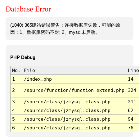
Database Error
(1040) 365建站错误警告：连接数据库失败，可能的原
因：1、数据库密码不对; 2、mysql未启动。
PHP Debug
No.
File
Line
1
/index.php
14
2
/source/function/function_extend.php
324
3
/source/class/jzmysql.class.php
211
4
/source/class/jzmysql.class.php
62
5
/source/class/jzmysql.class.php
94
6
/source/class/jzmysql.class.php
76