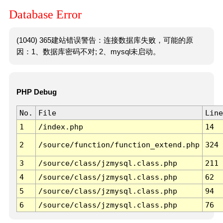
Database Error
(1040) 365建站错误警告：连接数据库失败，可能的原
因：1、数据库密码不对; 2、mysql未启动。
PHP Debug
No.
File
Line
1
/index.php
14
2
/source/function/function_extend.php
324
3
/source/class/jzmysql.class.php
211
4
/source/class/jzmysql.class.php
62
5
/source/class/jzmysql.class.php
94
6
/source/class/jzmysql.class.php
76