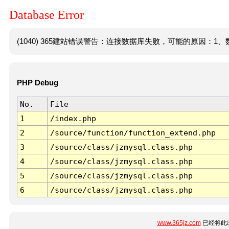
Database Error
(1040) 365建站错误警告：连接数据库失败，可能的原因：1、数
PHP Debug
No.
File
1
/index.php
2
/source/function/function_extend.php
3
/source/class/jzmysql.class.php
4
/source/class/jzmysql.class.php
5
/source/class/jzmysql.class.php
6
/source/class/jzmysql.class.php
www.365jz.com
已经将此