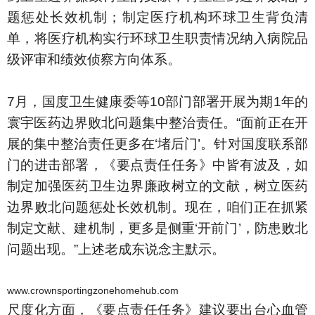
题惩处长效机制；制定医疗机构环球卫生背负清
单，将医疗机构实行环球卫生职责情况纳入病院品
级评审和绩效侦察方向体系。
7月，国度卫生健康委等10部门部署开展为期1年的
寰宇医药边界败北问题集中整治责任。“面前正在开
展的集中整治责任更多在‘堵后门’。针对国度联系部
门的进击部署，《要点责任任务》中皆有波及，如
制定加强医药卫生边界廉政树立的文献，树立医药
边界败北问题惩处长效机制。现在，咱们正在抓紧
制定文献、建机制，更多是侧重‘开前门’，防患败北
问题出现。”上述老成东说念主默示。
www.crownsportingzonehomehub.com
尺度化方面，《要点责任任务》建议要出台心血管