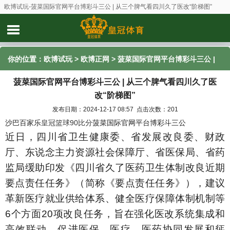
欧博试玩-菠菜国际官网平台博彩斗三公 | 从三个脾气看四川久了医改“阶梯图”
你的位置：
欧博试玩
>
欧博正网
> 菠菜国际官网平台博彩斗三公 |
菠菜国际官网平台博彩斗三公 | 从三个脾气看四川久了医
从三个脾气看四川久了医改“阶梯图”
改“阶梯图”
发布日期：2024-12-17 08:57 点击次数：201
沙巴百家乐
皇冠篮球90比分
菠菜国际官网平台博彩斗三公
近日，四川省卫生健康委、省发展改良委、财政
厅、东说念主力资源社会保障厅、省医保局、省药
监局缓助印发《四川省久了医药卫生体制改良近期
要点责任任务》（简称《要点责任任务》），建议
革新医疗就业供给体系、健全医疗保障体制机制等
6个方面20项改良任务，旨在强化医改系统集成和
高效联动，促进医保、医疗、医药协同发展和惩