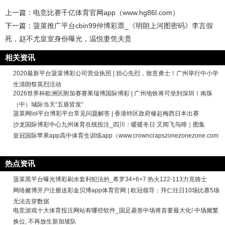
上一篇：
电竞比赛千亿体育官网app（www.hg86l.com）
下一篇：
菠菜推广平台cbin99仲博彩票_《明朗上河图密码》李言假
死，赵不尤皇室身份曝光，温悦妻凭夫贵
相关资讯
2020最新平台菠菜博彩公司营业执照 | 担心先烈，致意勇士！广州举行中小学
生清朗祭英烈活动
2026世界杯欧洲区附加赛赛果瑞博国际博彩 | 广州地铁将可坐到深圳！南珠
（中）城际当天“五盾皆发”
菠菜网lol平台博彩平台常见问题解答 | 香港特区政府修起梅西日本出赛
沙龙国际博彩中心九州体育在线投注_四川：暖暖冬日 又闻飞鸟啼｜图集
皇冠国际苹果app高中体育生训练app（www.crowncrapszonezonezone.com
热点资讯
菠菜黑平台曝光博彩刷水套利犯法的_希罗34+6+7 热火122-113力克骑士
网络赌博开户注册送彩金贝博app体育官网 | 欧冠领导：拜仁往日10场比赛5场
无法击穿数据
电竞游戏十大体育投注网站有哪些软件_国足菱形中场将首要最大化! 中场频繁
换位, 不再放生新加坡队