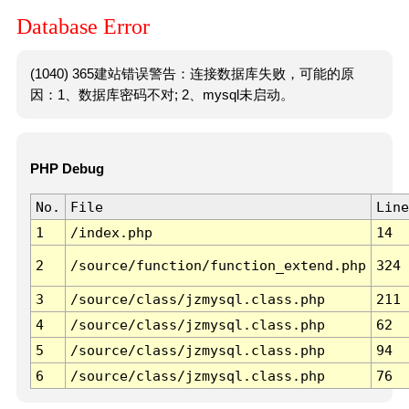
Database Error
(1040) 365建站错误警告：连接数据库失败，可能的原
因：1、数据库密码不对; 2、mysql未启动。
PHP Debug
No.
File
Line
1
/index.php
14
2
/source/function/function_extend.php
324
3
/source/class/jzmysql.class.php
211
4
/source/class/jzmysql.class.php
62
5
/source/class/jzmysql.class.php
94
6
/source/class/jzmysql.class.php
76