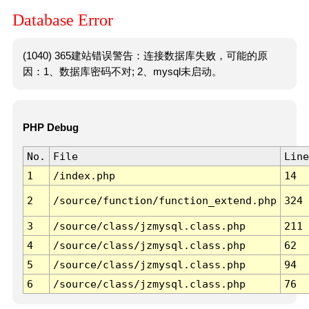
Database Error
(1040) 365建站错误警告：连接数据库失败，可能的原
因：1、数据库密码不对; 2、mysql未启动。
PHP Debug
No.
File
Line
1
/index.php
14
2
/source/function/function_extend.php
324
3
/source/class/jzmysql.class.php
211
4
/source/class/jzmysql.class.php
62
5
/source/class/jzmysql.class.php
94
6
/source/class/jzmysql.class.php
76