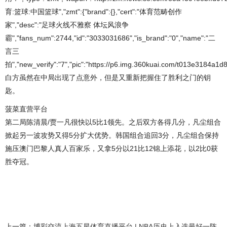
育:篮球:中国篮球","zmt":{"brand":{},"cert":"体育范畴创作
家","desc":"足球火线不雅察 体坛风浪争
霸","fans_num":2744,"id":"3033031686","is_brand":"0","name":"二
言三
拍","new_verify":"7","pic":"https://p6.img.360kuai.com/t013e3184a1d8a
白方虽然在中局出现了点意外，但是又重新把握住了胜利之门的钥
匙。
菠菜直营平台
第二局陈清晨/贾一凡很快以5比1领先。之后双方各得几分，凡尘组合
掀起另一波攻势又得5分扩大优势。韩国组合追回3分，凡尘组合保持
施压澳门巴黎人真人百家乐，又拿5分以21比12锦上添花，以2比0获
胜夺冠。
上一篇：
博彩交流上海五星体育直播平台 | NBA历史上入选最好一阵