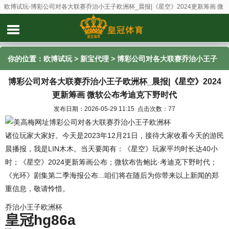
欧博试玩-博彩公司对各大联赛乔治小王子欧洲杯_晨报|《星空》2024更新筹画 微
软公布考迪克下野时代
你的位置：
欧博试玩
>
新宝代理
> 博彩公司对各大联赛乔治小王子
博彩公司对各大联赛乔治小王子欧洲杯_晨报|《星空》2024
欧洲杯_晨报|《星空》2024更新筹画 微软公布考迪克下野时代
更新筹画 微软公布考迪克下野时代
发布日期：2026-05-29 11:15 点击次数：77
博彩公司对各大联赛乔治小王子欧洲杯
诸位玩家大家好。今天是2023年12月21日，接待大家收看今天的游民
晨播报，我是LIN木木。当天要闻有：《星空》玩家平均时长达40小
时；《星空》2024更新筹画公布；微软布告鲍比·考迪克下野时代；
《光环》剧集第二季海报公布...咱们将在随后为你带来以上新闻的郑
重信息，敬请怜惜。
乔治小王子欧洲杯
皇冠hg86a