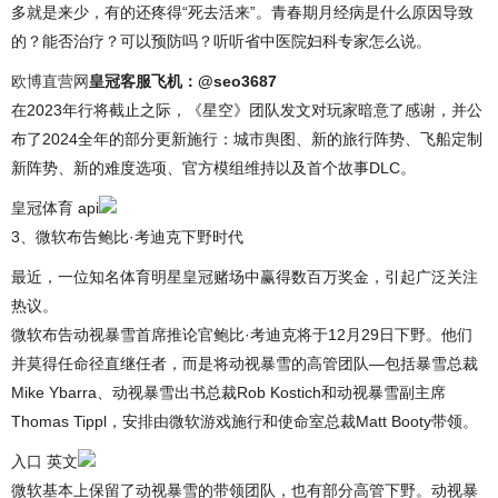
多就是来少，有的还疼得“死去活来”。青春期月经病是什么原因导致
的？能否治疗？可以预防吗？听听省中医院妇科专家怎么说。
欧博直营网
皇冠客服飞机：@seo3687
在2023年行将截止之际，《星空》团队发文对玩家暗意了感谢，并公
布了2024全年的部分更新施行：城市舆图、新的旅行阵势、飞船定制
新阵势、新的难度选项、官方模组维持以及首个故事DLC。
皇冠体育 api
3、微软布告鲍比·考迪克下野时代
最近，一位知名体育明星皇冠赌场中赢得数百万奖金，引起广泛关注
热议。
微软布告动视暴雪首席推论官鲍比·考迪克将于12月29日下野。他们
并莫得任命径直继任者，而是将动视暴雪的高管团队—包括暴雪总裁
Mike Ybarra、动视暴雪出书总裁Rob Kostich和动视暴雪副主席
Thomas Tippl，安排由微软游戏施行和使命室总裁Matt Booty带领。
入口 英文
微软基本上保留了动视暴雪的带领团队，也有部分高管下野。动视暴