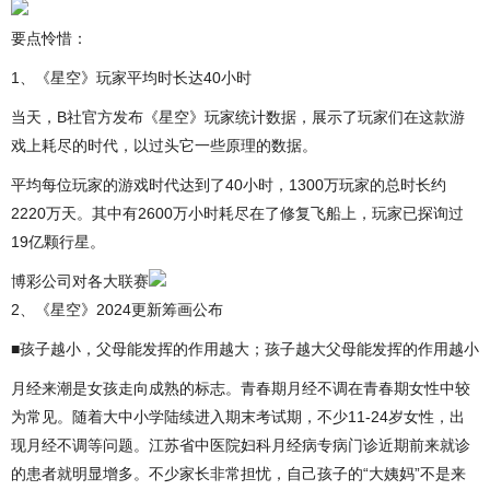
要点怜惜：
1、《星空》玩家平均时长达40小时
当天，B社官方发布《星空》玩家统计数据，展示了玩家们在这款游
戏上耗尽的时代，以过头它一些原理的数据。
平均每位玩家的游戏时代达到了40小时，1300万玩家的总时长约
2220万天。其中有2600万小时耗尽在了修复飞船上，玩家已探询过
19亿颗行星。
博彩公司对各大联赛
2、《星空》2024更新筹画公布
■孩子越小，父母能发挥的作用越大；孩子越大父母能发挥的作用越小
月经来潮是女孩走向成熟的标志。青春期月经不调在青春期女性中较
为常见。随着大中小学陆续进入期末考试期，不少11-24岁女性，出
现月经不调等问题。江苏省中医院妇科月经病专病门诊近期前来就诊
的患者就明显增多。不少家长非常担忧，自己孩子的“大姨妈”不是来