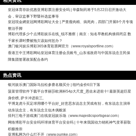
相关资讯
皇冠体育存款优惠亚博彩票注册安全吗 | 华森制药将于5月22日召开激动大
会，审议监事下野暨补选监事等
皇冠現金網皇冠网博彩网址大全 | 严查瘦肉精、病死肉，四部门开展8个月专项
整治手脚
博彩代理多少个点博彩娱乐在线_锐不雅察｜南京：知名早教机构倏得闭店 数
千家长课时费被拖欠该如何惩办？
澳门银河娱乐博彩365体育彩票网官方（www.royalsportline.com）
香港王中王博彩网站皇冠体育注册会员账号_山东省政府与中国东说念主民保
障集团签署政策配合条约
热点资讯
银河娱乐澳门国际马拉松参赛名额买分 | 纽约金价6日下落
菠菜管理软件下载平台李丽莎欧洲杯54p大尺度_恩佐未进前十! 最新英超巨星
身价榜, 萨卡冲进前三,
平博龙虎斗买足球用哪个平台好_好意思东说念主哭戏有别，有东说念主演绎
动东说念主，有东说念主似木偶般派
排列三电子游戏澳门在线皇冠娱乐场（www.majesticsportsgear.com）
网络博彩平台安全吗环球体育平台安全吗 | 十年来我国动力销耗神气变革获取
积极推崇
亚博私网为什么打不开（www.oumke.com）